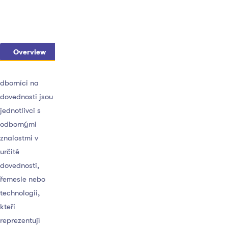
Overview
Curriculum
Instructor
dborníci na
dovednosti jsou
jednotlivci s
odbornými
znalostmi v
určité
dovednosti,
řemesle nebo
technologii,
kteří
reprezentují